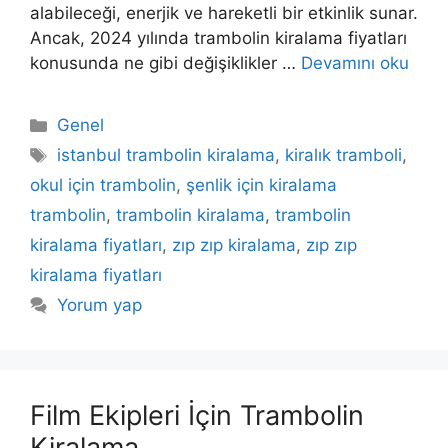
alabileceği, enerjik ve hareketli bir etkinlik sunar.
Ancak, 2024 yılında trambolin kiralama fiyatları
konusunda ne gibi değişiklikler …
Devamını oku
Kategoriler
Genel
Etiketler
istanbul trambolin kiralama
,
kiralık tramboli
,
okul için trambolin
,
şenlik için kiralama
trambolin
,
trambolin kiralama
,
trambolin
kiralama fiyatları
,
zıp zıp kiralama
,
zıp zıp
kiralama fiyatları
Yorum yap
Film Ekipleri İçin Trambolin
Kiralama