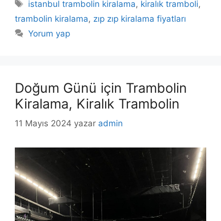
Etiketler
istanbul trambolin kiralama
,
kiralık tramboli
,
trambolin kiralama
,
zıp zıp kiralama fiyatları
Yorum yap
Doğum Günü için Trambolin
Kiralama, Kiralık Trambolin
11 Mayıs 2024
yazar
admin