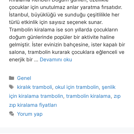
çocuklar için unutulmaz anlar yaratma fırsatıdır.
İstanbul, büyüklüğü ve sunduğu çeşitlilikle her
türlü etkinlik için sayısız seçenek sunar.
Trambolin kiralama ise son yıllarda çocukların
doğum günlerinde popüler bir aktivite haline
gelmiştir. İster evinizin bahçesine, ister kapalı bir
salona, trambolin kurarak çocuklara eğlenceli ve
enerjik bir …
Devamını oku
Kategoriler
Genel
Etiketler
kiralık tramboli
,
okul için trambolin
,
şenlik
için kiralama trambolin
,
trambolin kiralama
,
zıp
zıp kiralama fiyatları
Yorum yap