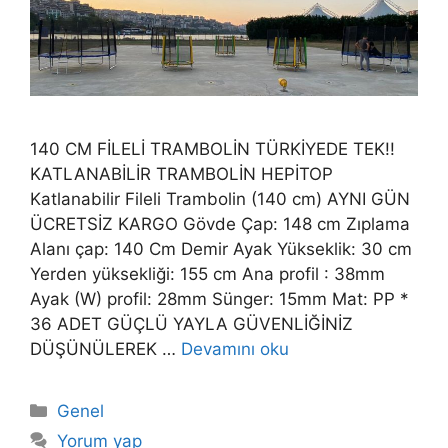
140 CM FİLELİ TRAMBOLİN TÜRKİYEDE TEK!!
KATLANABİLİR TRAMBOLİN HEPİTOP
Katlanabilir Fileli Trambolin (140 cm) AYNI GÜN
ÜCRETSİZ KARGO Gövde Çap: 148 cm Zıplama
Alanı çap: 140 Cm Demir Ayak Yükseklik: 30 cm
Yerden yüksekliği: 155 cm Ana profil : 38mm
Ayak (W) profil: 28mm Sünger: 15mm Mat: PP *
36 ADET GÜÇLÜ YAYLA GÜVENLİĞİNİZ
DÜŞÜNÜLEREK …
Devamını oku
Kategoriler
Genel
Yorum yap