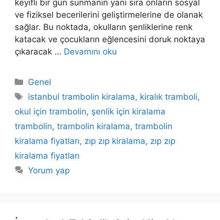
keyifli bir gün sunmanın yanı sıra onların sosyal
ve fiziksel becerilerini geliştirmelerine de olanak
sağlar. Bu noktada, okulların şenliklerine renk
katacak ve çocukların eğlencesini doruk noktaya
çıkaracak …
Devamını oku
Kategoriler
Genel
Etiketler
istanbul trambolin kiralama
,
kiralık tramboli
,
okul için trambolin
,
şenlik için kiralama
trambolin
,
trambolin kiralama
,
trambolin
kiralama fiyatları
,
zıp zıp kiralama
,
zıp zıp
kiralama fiyatları
Yorum yap