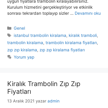
uygun fiyatlara trambolin kiralayabilirsiniz.
Kurulum hizmetini gerçekleştiriyor ve etkinlik
sonrası tekrardan toplayıp sizler …
Devamını oku
Kategoriler
Genel
Etiketler
istanbul trambolin kiralama
,
kiralık tramboli
,
trambolin kiralama
,
trambolin kiralama fiyatları
,
zıp zıp kiralama
,
zıp zıp kiralama fiyatları
Yorum yap
Kiralık Trambolin Zıp Zıp
Fiyatları
13 Aralık 2021
yazar
admin